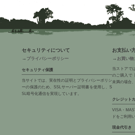
セキュリティについて
お支払い
→
→
プライバシーポリシー
お買い物
当ストアでは
セキュリティ保護
のご購入で【
当サイトでは、実在性の証明とプライバシーポリシ
未満の場合、
ーの保護のため、SSLサーバー証明書を使用し、S
SL暗号化通信を実現しています。
クレジット
VISA・MAS
ドをご利用
現金代引き