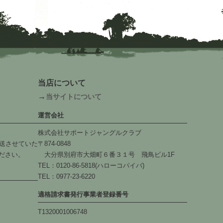
当店について
→
当サイトについて
運営会社
株式会社サポートジャングルクラブ
送させていた
〒874-0848
ださい。
大分県別府市大畑町６番３１号 飛鳥ビル1F
TEL：0120-86-5818(ハローコパイバ)
TEL：0977-23-6220
適格請求書発行事業者登録番号
T1320001006748