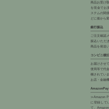
商品お受け
を現金でお
ステムの関
どに後から
銀行振込
ご注文確認
振込いただ
商品を発送
コンビニ後
お届けさせ
便局等で代
梱されてい
お店・金融
AmazonPay
≫Amazon
に登録して
て、Amazo