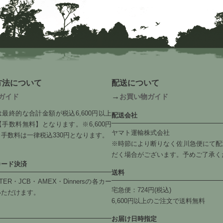
方法について
配送について
→
ガイド
お買い物ガイド
最終的な合計金額が税込6,600円以上
配送会社
手数料無料】となります。※6,600円
ヤマト運輸株式会社
手数料は一律税込330円となります。
※時節により断りなく佐川急便にて配
だく場合がございます。予めご了承く
カード決済
送料
TER・JCB・AMEX・Dinnersの各カー
宅急便：724円(税込)
いただけます。
6,600円以上のご注文で送料無料
お届け日時指定