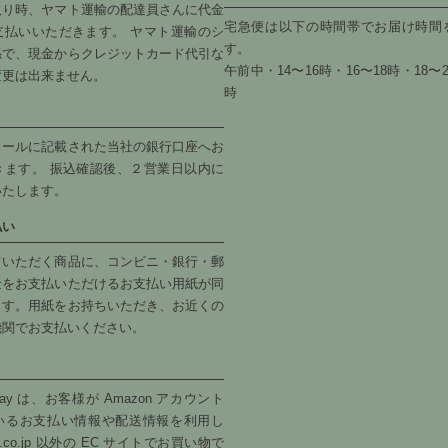
取り時、ヤマト運輸の配達員さんに代金
宅急便は以下の時間帯でお届け時間
支払いいただきます。 ヤマト運輸のシ
す。
係で、現金からクレジットカード代引な
午前中・14〜16時・16〜18時・18〜2
変更は出来ません。
時
メールに記載された当社の銀行口座へお
きます。 振込確認後、２営業日以内に
いたします。
払い
ていただく商品に、コンビニ・銀行・郵
金をお支払いただけるお支払い用紙が同
ます。用紙をお持ちいただき、お近くの
機関でお支払いください。
 Pay は、お客様が Amazon アカウント
いるお支払い情報や配送情報を利用し
n.co.jp 以外の EC サイトでお買い物で