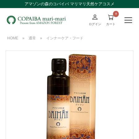
アマゾンの森のコパイバ マリマリ天然ケアコスメ
ログイン
カート
HOME
»
通常
»
インナーケア・フード