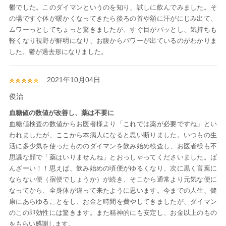
鬱でした。このダイマンというのを知り、試しに飲んでみました。そ
の場ですぐ体が暖かくなってきたら後ろの首や額に汗がにじみ出て、
ムワーっとしてちょっと驚きましたが、すぐ目がパッとし、気持ちも
軽くなり視野が鮮明になり、お腹からパワーが出ているのがわかりま
した。鬱が過去形になりました。
2021年10月04日
俊治
血糖値の数値が改善し、薬は不要に
血糖値検査の数値からお医者様より「これでは薬が必要ですね」とい
われましたが、ここから本病人になると思い断りました。いつもの生
活に多少気を使ったもののダイマンを飲み始め検査し、お医者様も不
思議な顔で「薬はいりませんね」とおっしゃってくださいました。ば
んざーい！！思えば、飲み始めの頃便がゆるくなり、次に黒く言葉に
ならない便（宿便でしょうか）が続き、そこから通常より元気な便に
なってから、全身体が違って来たように思います。今までの人生、健
康にあらゆることをし、お金と時間を費やしてきましたが、ダイマン
のこの即効性には驚きます。また精神的にも安定し、お金以上のもの
をもらい感謝します。