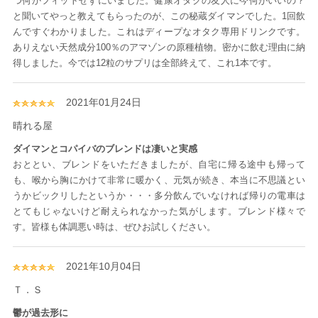
つ何かフィットせずにいました。健康オタクの友人に今何がいいの？
と聞いてやっと教えてもらったのが、この秘蔵ダイマンでした。1回飲
んですぐわかりました。これはディープなオタク専用ドリンクです。
ありえない天然成分100％のアマゾンの原種植物。密かに飲む理由に納
得しました。今では12粒のサプリは全部終えて、これ1本です。
2021年01月24日
晴れる屋
ダイマンとコパイバのブレンドは凄いと実感
おととい、ブレンドをいただきましたが、自宅に帰る途中も帰って
も、喉から胸にかけて非常に暖かく、元気が続き、本当に不思議とい
うかビックリしたというか・・・多分飲んでいなければ帰りの電車は
とてもじゃないけど耐えられなかった気がします。ブレンド様々で
す。皆様も体調悪い時は、ぜひお試しください。
2021年10月04日
Ｔ．Ｓ
鬱が過去形に