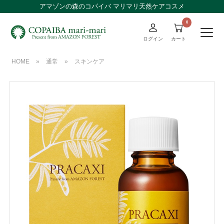
アマゾンの森のコパイバ マリマリ天然ケアコスメ
ログイン
カート
HOME
»
通常
»
スキンケア