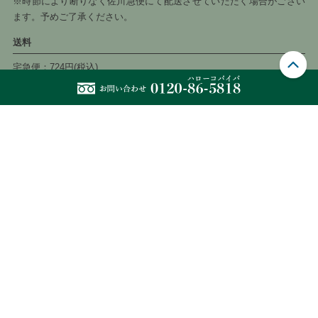
※時節により断りなく佐川急便にて配送させていただく場合がござい
ます。予めご了承ください。
送料
宅急便：724円(税込)
6,600円以上のご注文で送料無料
お届け日時指定
宅急便は以下の時間帯でお届け時間を指定できます。
午前中・14〜16時・16〜18時・18〜20時・19〜21時
当店について
→
当サイトについて
運営会社
株式会社サポートジャングルクラブ
〒874-0848
大分県別府市大畑町６番３１号 飛鳥ビル1F
TEL：0120-86-5818(ハローコパイバ)
TEL：0977-23-6220