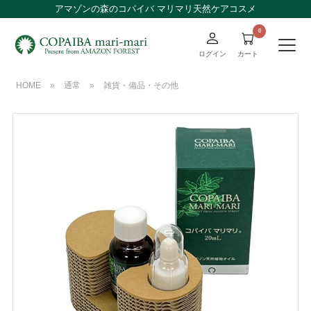
アマゾンの森のコパイバ マリマリ天然ケアコスメ
ログイン
カート
HOME
»
通常
»
雑貨・備品・その他