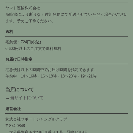
ヤマト運輸株式会社
※時節により断りなく佐川急便にて配送させていただく場合がござい
ます。予めご了承ください。
送料
宅急便：724円(税込)
6,600円以上のご注文で送料無料
お届け日時指定
宅急便は以下の時間帯でお届け時間を指定できます。
午前中・14〜16時・16〜18時・18〜20時・19〜21時
当店について
→
当サイトについて
運営会社
株式会社サポートジャングルクラブ
〒874-0848
大分県別府市大畑町６番３１号 飛鳥ビル1F