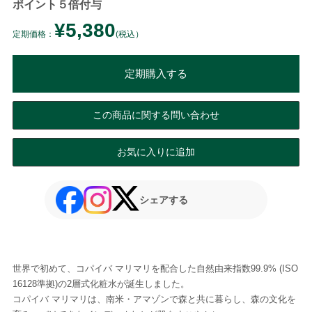
ポイント５倍付与
¥5,380
定期価格：
(税込）
定期購入する
この商品に関する問い合わせ
お気に入りに追加
シェアする
世界で初めて、コパイバ マリマリを配合した自然由来指数99.9% (ISO
16128準拠)の2層式化粧水が誕生しました。
コパイバ マリマリは、南米・アマゾンで森と共に暮らし、森の文化を