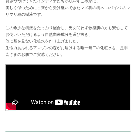
育みつづけてきたインディオたちが肌をすこやかに、
美しく保つために古来から受け継いできたマメ科の樹木 コパイバ のマ
リマリ種の樹液です。
この希少な樹液をたっぷり配合し、男女問わず敏感肌の方も安心して
お使いいただけるよう自然由来成分を選び抜き、
他に類を見ない化粧水を作り上げました。
生命力あふれるアマゾンの森がお届けする唯一無二の化粧水を、是非
皆さまのお肌でご実感ください。