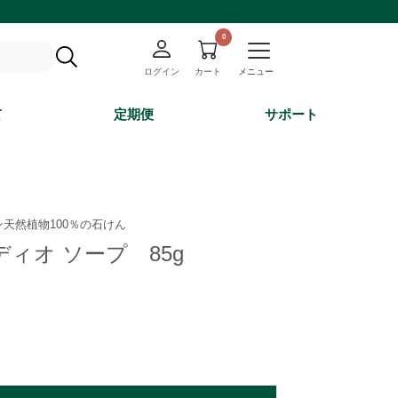
ログイン
カート
メニュー
て
定期便
サポート
天然植物100％の石けん
ィオ ソープ 85g