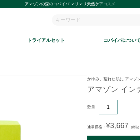
アマゾンの森のコパイバ マリマリ天然ケアコスメ
トライアルセット
コパイバについ
かゆみ、荒れた肌に アマゾン
アマゾン インデ
数量
¥3,667
通常価格：
(税込)