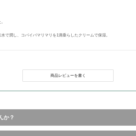
た。
粧水で潤し、コパイバマリマリを1滴垂らしたクリームで保湿。
商品レビューを書く
んか？