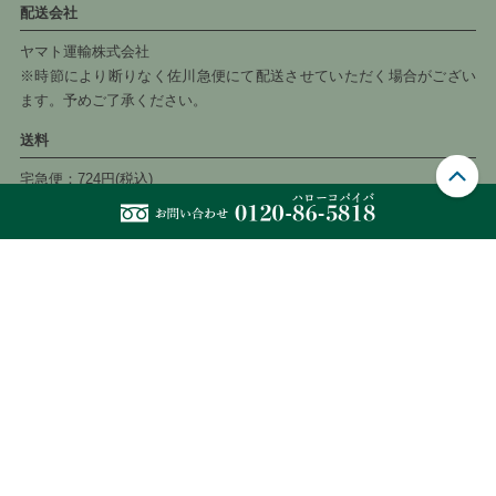
配送会社
ヤマト運輸株式会社
※時節により断りなく佐川急便にて配送させていただく場合がござい
ます。予めご了承ください。
送料
宅急便：724円(税込)
6,600円以上のご注文で送料無料
お届け日時指定
宅急便は以下の時間帯でお届け時間を指定できます。
午前中・14〜16時・16〜18時・18〜20時・19〜21時
当店について
→
当サイトについて
運営会社
株式会社サポートジャングルクラブ
〒874-0848