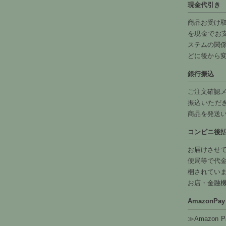
現金代引き
商品お受け
を現金でお
ステムの関
どに後から
銀行振込
ご注文確認
振込いただ
商品を発送
コンビニ後
お届けさせ
便局等で代
梱されてい
お店・金融
AmazonPay
≫Amazon