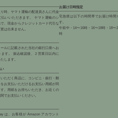
お届け日時指定
取り時、ヤマト運輸の配達員さんに代金
宅急便は以下の時間帯でお届け時間
支払いいただきます。 ヤマト運輸のシ
す。
係で、現金からクレジットカード代引な
午前中・14〜16時・16〜18時・18〜2
変更は出来ません。
時
メールに記載された当社の銀行口座へお
きます。 振込確認後、２営業日以内に
いたします。
払い
ていただく商品に、コンビニ・銀行・郵
金をお支払いただけるお支払い用紙が同
ます。用紙をお持ちいただき、お近くの
機関でお支払いください。
 Pay は、お客様が Amazon アカウント