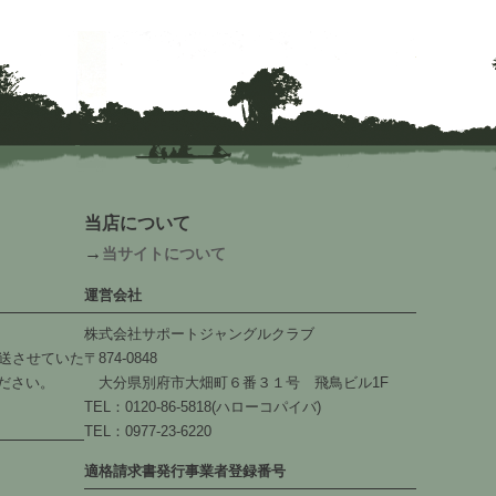
当店について
→
当サイトについて
運営会社
株式会社サポートジャングルクラブ
送させていた
〒874-0848
ださい。
大分県別府市大畑町６番３１号 飛鳥ビル1F
TEL：0120-86-5818(ハローコパイバ)
TEL：0977-23-6220
適格請求書発行事業者登録番号