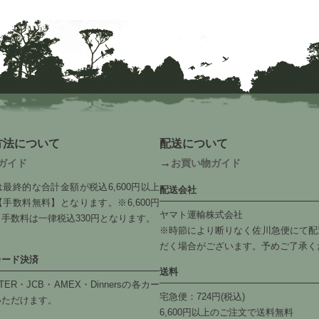
方法について
配送について
→
ガイド
お買い物ガイド
最終的な合計金額が税込6,600円以上
配送会社
手数料無料】となります。※6,600円
ヤマト運輸株式会社
手数料は一律税込330円となります。
※時節により断りなく佐川急便にて配
だく場合がございます。予めご了承く
カード決済
送料
TER・JCB・AMEX・Dinnersの各カー
宅急便：724円(税込)
いただけます。
6,600円以上のご注文で送料無料