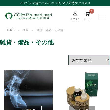
アマゾンの森のコパイバ マリマリ天然ケアコスメ
ログイン
カート
HOME
»
通常
»
雑貨・備品・その他
雑貨・備品・その他